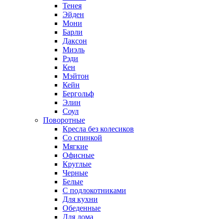
Тенея
Эйден
Мони
Барли
Даксон
Миэль
Рэди
Кен
Мэйтон
Кейн
Бергольф
Элин
Соул
Поворотные
Кресла без колесиков
Со спинкой
Мягкие
Офисные
Круглые
Черные
Белые
С подлокотниками
Для кухни
Обеденные
Для дома