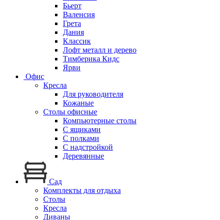
Бьерт
Валенсия
Грета
Дания
Классик
Лофт металл и дерево
Тимберика Кидс
Ярви
Офис
Кресла
Для руководителя
Кожаные
Столы офисные
Компьютерные столы
С ящиками
С полками
С надстройкой
Деревянные
Сад
Комплекты для отдыха
Столы
Кресла
Диваны