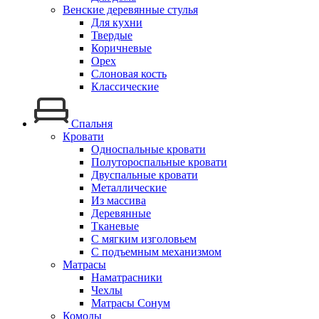
Венские деревянные стулья
Для кухни
Твердые
Коричневые
Орех
Слоновая кость
Классические
Спальня
Кровати
Односпальные кровати
Полутороспальные кровати
Двуспальные кровати
Металлические
Из массива
Деревянные
Тканевые
С мягким изголовьем
С подъемным механизмом
Матрасы
Наматрасники
Чехлы
Матрасы Сонум
Комоды