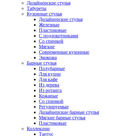
Дизайнерские стулья
Табуреты
Кухонные стулья
Дизайнерские стулья
Железные
Пластиковые
С подлокотниками
Со спинкой
Мягкие
Современные кухонные
Экокожа
Барные стулья
Полубарные
Для кухни
Для кафе
Из дерева
Из ротанга
Кожаные
Со спинкой
Регулируемые
Дизайнерские барные стулья
Мягкие барные стулья
Пластиковые
Коллекции
Тантос