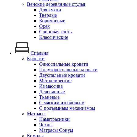
Венские деревянные стулья
Для кухни
Твердые
Коричневые
Орех
Слоновая кость
Классические
Спальня
Кровати
Односпальные кровати
Полутороспальные кровати
Двуспальные кровати
Металлические
Из массива
Деревянные
Тканевые
С мягким изголовьем
С подъемным механизмом
Матрасы
Наматрасники
Чехлы
Матрасы Сонум
Комоды