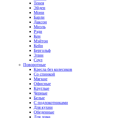
Тенея
Эйден
Мони
Барли
Даксон
Миэль
Рэди
Кен
Мэйтон
Кейн
Бергольф
Элин
Соул
Поворотные
Кресла без колесиков
Со спинкой
Мягкие
Офисные
Круглые
Черные
Белые
С подлокотниками
Для кухни
Обеденные
Для дома