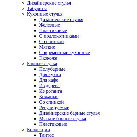
Дизайнерские стулья
Табуреты
Кухонные стулья
Дизайнерские стулья
Железные
Пластиковые
С подлокотниками
Со спинкой
Мягкие
Современные кухонные
Экокожа
Барные стулья
Полубарные
Для кухни
Для кафе
Из дерева
Из ротанга
Кожаные
Со спинкой
Регулируемые
Дизайнерские барные стулья
Мягкие барные стулья
Пластиковые
Коллекции
Тантос